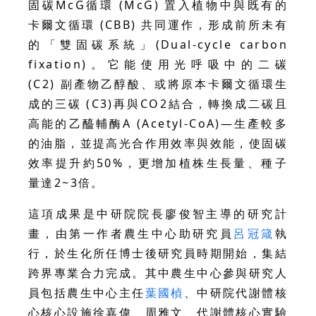
固碳McG循環 (McG) 置入植物中與既有的
卡爾文循環 (CBB) 共同運作，形成前所未有
的「雙固碳系統」(Dual-cycle carbon
fixation)。它能使用光呼吸中的二碳
(C2) 副產物乙醇酸、或將原本卡爾文循環生
成的三碳 (C3)再與CO2結合，轉換成二碳且
高能的乙醯輔酶A (Acetyl-CoA)—生產較多
的油脂，並提高光合作用效率與效能，使固碳
效率提升約50%，更增加植株生長量、種子
量達2~3倍。
這項成果是中研院院長廖俊智主導的研究計
畫，由第一作者農生中心助研究員
呂冠箴
執
行，於生化所任博士後研究員時期開始，集結
跨界專業合力完成。其中農生中心參與研究人
員包括農生中心主任
葉國楨
、中研院代謝體核
心核心設施徐嘉偉、周雅文、代謝體核心實驗