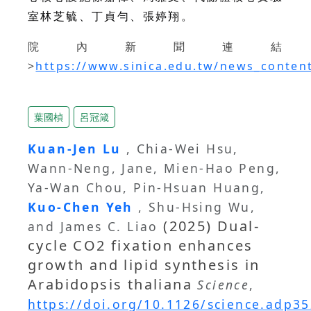
室林芝毓、丁貞勻、張婷翔。
院內新聞連結
>
https://www.sinica.edu.tw/news_conten
葉國楨
呂冠箴
Kuan-Jen Lu
, Chia-Wei Hsu,
Wann-Neng, Jane, Mien-Hao Peng,
Ya-Wan Chou, Pin-Hsuan Huang,
Kuo-Chen Yeh
, Shu-Hsing Wu,
(2025) Dual-
and James C. Liao
cycle CO2 fixation enhances
growth and lipid synthesis in
Arabidopsis thaliana
Science
,
https://doi.org/10.1126/science.adp3