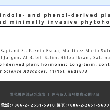
 indole- and phenol-derived p
nd minimally invasive phytoh
 Saptami S., Fakeih Esraa, Martinez Mario So
el Jürgen, Al-Babili Salim, Blilou Ikram, Sala
ol-derived plant hormones: Long-term, con
r
Science Advances
, 11(16), eads873
隱私權保護政策宣告
|
保有個人資料檔案公開項目
電話:+886-2- 2651-5910 傳真:+886-2-2651-5600