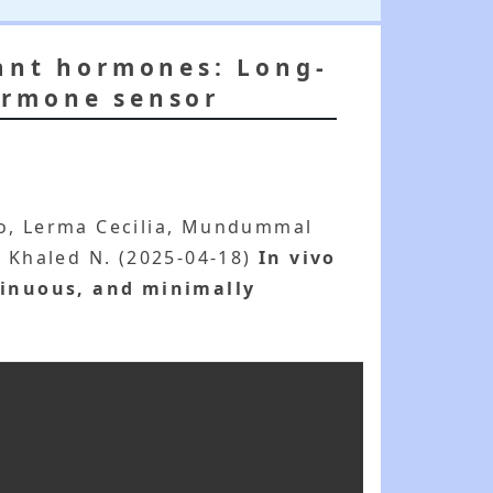
lant hormones: Long-
ormone sensor
to, Lerma Cecilia, Mundummal
ma Khaled N. (2025-04-18)
In vivo
tinuous, and minimally