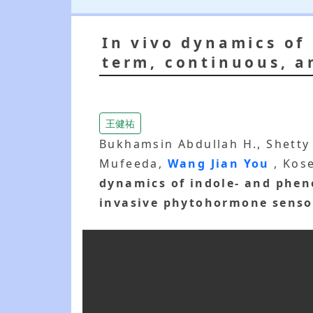
In vivo dynamics of
term, continuous, a
王健祐
Bukhamsin Abdullah H., Shetty
Mufeeda,
Wang Jian You
, Kos
dynamics of indole- and phen
invasive phytohormone senso