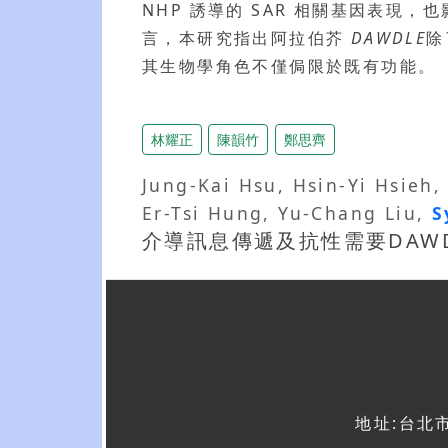
NHP 誘導的 SAR 相關基因表現，
言，本研究指出阿拉伯芥
DAWDLE
除
其生物學角色不僅侷限於既有功能。
林耀正
陳韻竹
鄭思齊
Jung-Kai Hsu, Hsin-Yi Hsieh
Er-Tsi Hung, Yu-Chang Liu,
S
介導訊息傳遞及抗性需要DAW
地址:台北