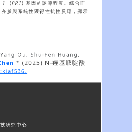
E 1
(
PR1
) 基因的誘導程度。綜合而
外，亦參與系統性獲得性抗性反應，顯示
g-Yang Ou, Shu-Fen Huang,
(2025) N-羥基哌啶酸
 Chen
*
:kiaf536.
科技研究中心