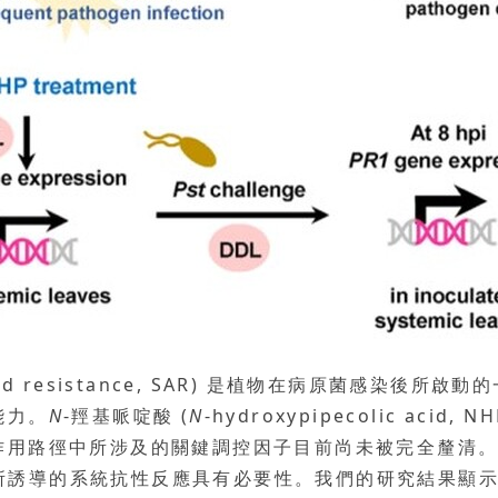
uired resistance, SAR) 是植物在病原菌感染
能力。
N
-羥基哌啶酸 (
N
-hydroxypipecolic ac
作用路徑中所涉及的關鍵調控因子目前尚未被完全釐清
 所誘導的系統抗性反應具有必要性。我們的研究結果顯