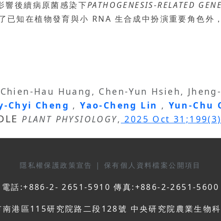
也影響後續病原菌感染下
PATHOGENESIS-RELATED GEN
了已知在植物發育與小 RNA 生合成中扮演重要角色
, Chien-Hau Huang, Chen-Yun Hsieh, Jhen
y-Chyi Cheng
,
Yao-Cheng Lin
,
Yun-Chu
DLE
PLANT PHYSIOLOGY
,
2025 Oct 31;199(3)
隱私權保護政策宣告
|
保有個人資料檔案公開項目
電話:+886-2- 2651-5910 傳真:+886-2-2651-5600
市南港區115研究院路二段128號 中央研究院農業生物