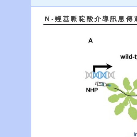
N-羥基哌啶酸介導訊息傳