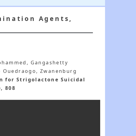
mination Agents,
n Mohammed, Gangashetty
te Ouedraogo, Zwanenburg
 for Strigolactone Suicidal
), 808