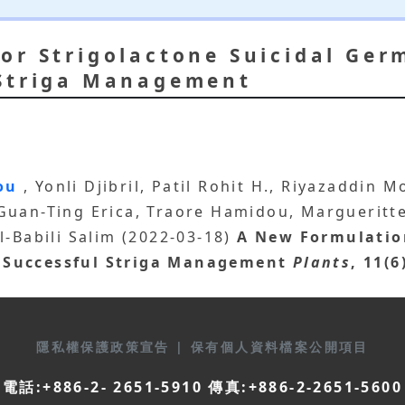
or Strigolactone Suicidal Ger
 Striga Management
You
, Yonli Djibril, Patil Rohit H., Riyazaddi
 Guan-Ting Erica, Traore Hamidou, Marguerit
l-Babili Salim (2022-03-18)
A New Formulation
 Successful Striga Management
Plants
, 11(6
隱私權保護政策宣告
|
保有個人資料檔案公開項目
電話:+886-2- 2651-5910 傳真:+886-2-2651-5600