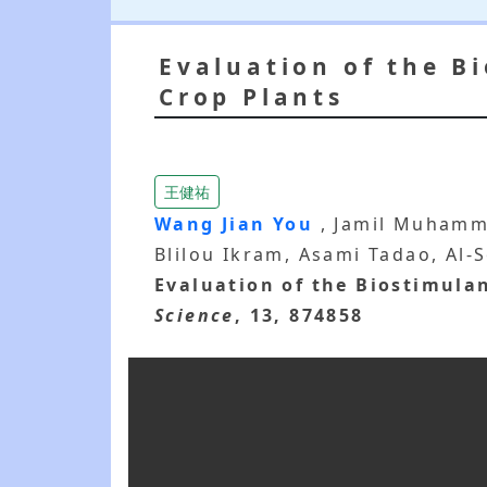
Evaluation of the B
Crop Plants
王健祐
Wang Jian You
, Jamil Muhamm
Blilou Ikram, Asami Tadao, Al-
Evaluation of the Biostimulan
Science
, 13, 874858