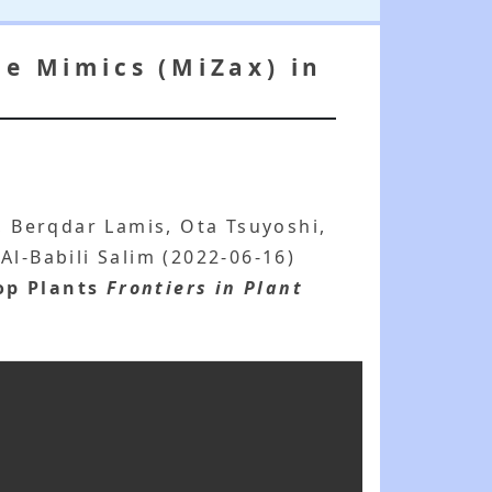
ne Mimics (MiZax) in
 Berqdar Lamis, Ota Tsuyoshi,
Al-Babili Salim (2022-06-16)
op Plants
Frontiers in Plant