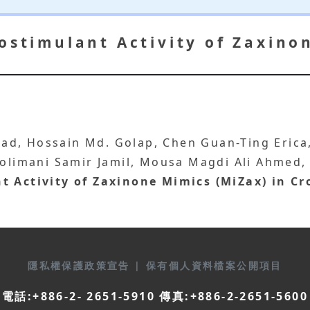
iostimulant Activity of Zaxino
ad, Hossain Md. Golap, Chen Guan-Ting Erica,
Solimani Samir Jamil, Mousa Magdi Ali Ahmed, 
t Activity of Zaxinone Mimics (MiZax) in Cr
隱私權保護政策宣告
|
保有個人資料檔案公開項目
電話:+886-2- 2651-5910 傳真:+886-2-2651-5600