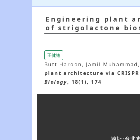
Engineering plant a
of strigolactone bio
王健祐
Butt Haroon, Jamil Muhammad
plant architecture via CRISPR
Biology
, 18(1), 174
地址:台北