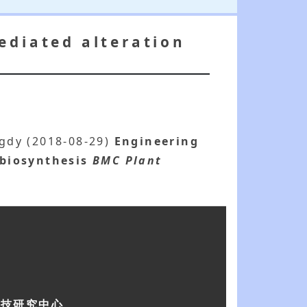
ediated alteration
agdy (2018-08-29)
Engineering
 biosynthesis
BMC Plant
科技研究中心