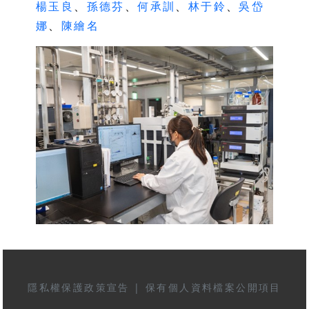
楊玉良
、
孫德芬
、
何承訓
、
林于鈴
、
吳岱
娜
、
陳繪名
隱私權保護政策宣告
|
保有個人資料檔案公開項目