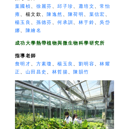
葉國楨
、
徐麗芬
、
邱子珍
、
蕭培文
、
常怡
雍
、楊文欽、
陳逸然
、
陳荷明
、
葉信宏
、
楊玉良
、
孫德芬
、
何承訓
、
林于鈴
、
吳岱
娜
、
陳繪名
成功大學熱帶植物與微生物科學研究所
指導老師
詹明才
、
方素瓊
、
楊玉良
、
劉明容
、
林耀
正
、
山田昌史
、
林哲揚
、
陳韻竹