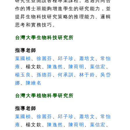
研究生並開設各種專業課程。透過共同合
作的博士班能夠增進學生的研究能力，並
提昇生物科技研究策略的推理能力、邏輯
思考和實務技巧。
台灣大學生物科技研究所
指導老師
葉國楨
、
徐麗芬
、
邱子珍
、
蕭培文
、
常怡
雍
、楊文欽、
陳逸然
、
陳荷明
、
葉信宏
、
楊玉良
、
孫德芬
、
何承訓
、
林于鈴
、
吳岱
娜
、
陳繪名
台灣大學植物科學研究所
指導老師
葉國楨
、
徐麗芬
、
邱子珍
、
蕭培文
、
常怡
雍
、楊文欽、
陳逸然
、
陳荷明
、
葉信宏
、