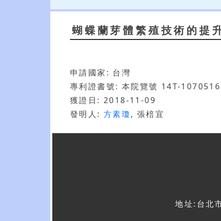
蝴蝶蘭芽體繁殖技術的提
申請國家: 台灣
專利證書號: 本院覽號 14T-1070516
獲證日: 2018-11-09
發明人:
方素瓊
, 張棓宜
地址:台北