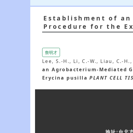
Establishment of a
Procedure for the E
詹明才
Lee, S.-H., Li, C.-W., Liau, C.-H.,
an Agrobacterium-Mediated G
Erycina pusilla
PLANT CELL TI
地址:台北