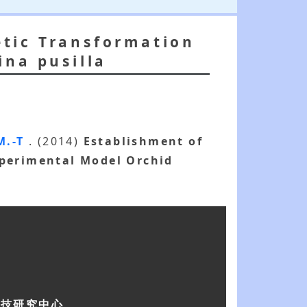
tic Transformation
ina pusilla
M.-T
. (2014)
Establishment of
xperimental Model Orchid
科技研究中心