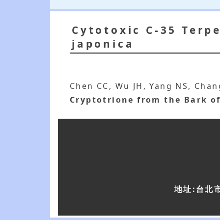
Cytotoxic C-35 Terp
japonica
Chen CC, Wu JH, Yang NS, Chan
Cryptotrione from the Bark o
地址:台北