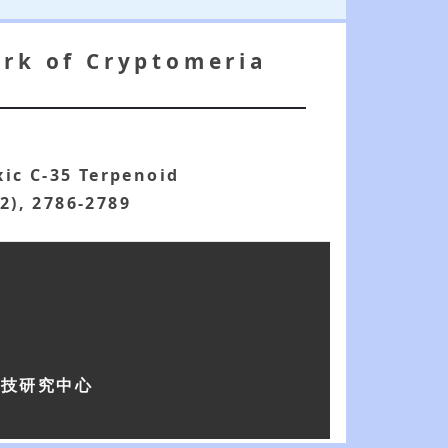
ark of Cryptomeria
xic C-35 Terpenoid
12), 2786-2789
科技研究中心