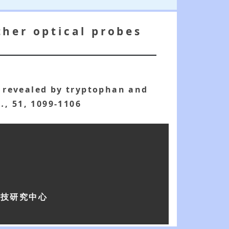
her optical probes
 revealed by tryptophan and
c.
, 51, 1099-1106
科技研究中心