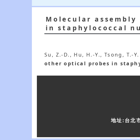
Molecular assembly 
in staphylococcal n
Su, Z.-D., Hu, H.-Y., Tsong, T.-
other optical probes in staph
地址:台北