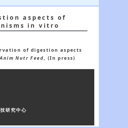
stion aspects of
nisms in vitro
rvation of digestion aspects
 Anim Nutr Feed
, (In press)
科技研究中心