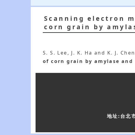
Scanning electron m
corn grain by amyla
S. S. Lee, J. K. Ha and K. J. Ch
of corn grain by amylase and
地址:台北