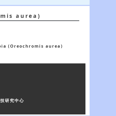
omis aurea)
apia (Oreochromis aurea)
科技研究中心