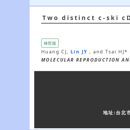
Two distinct c-ski c
林哲揚
Huang CJ,
Lin JY
, and Tsai HJ*
MOLECULAR REPRODUCTION AN
地址:台北