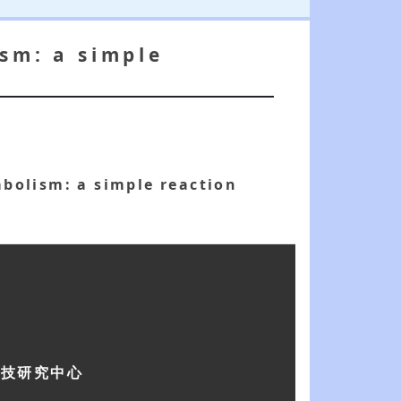
sm: a simple
abolism: a simple reaction
科技研究中心