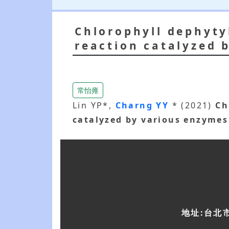
Chlorophyll dephyty
reaction catalyzed 
常怡雍
Lin YP*,
Charng YY
* (2021)
Ch
catalyzed by various enzymes
地址:台北