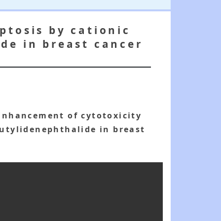
ptosis by cationic
de in breast cancer
Enhancement of cytotoxicity
utylidenephthalide in breast