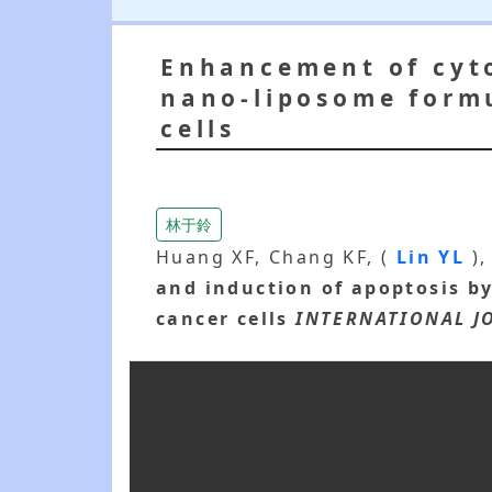
Enhancement of cyto
nano-liposome formu
cells
林于鈴
Huang XF, Chang KF, (
Lin YL
)
and induction of apoptosis b
cancer cells
INTERNATIONAL J