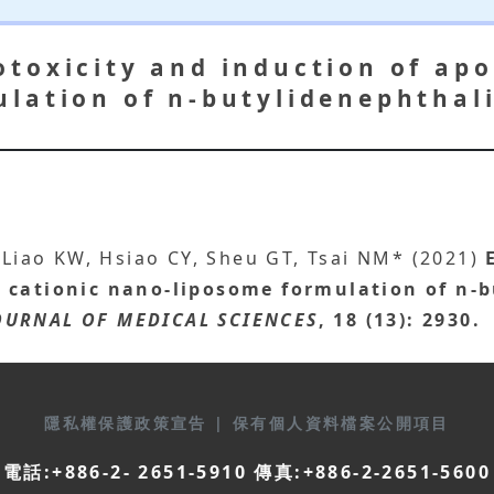
toxicity and induction of apo
lation of n-butylidenephthali
, Liao KW, Hsiao CY, Sheu GT, Tsai NM* (2021)
y cationic nano-liposome formulation of n-b
OURNAL OF MEDICAL SCIENCES
, 18 (13): 2930.
隱私權保護政策宣告
|
保有個人資料檔案公開項目
電話:+886-2- 2651-5910 傳真:+886-2-2651-5600