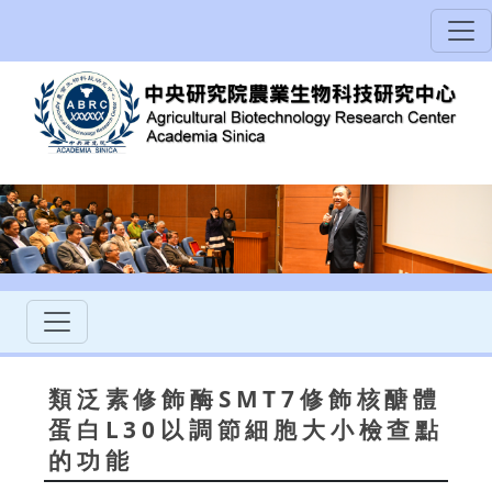
類泛素修飾酶SMT7修飾核醣體
蛋白L30以調節細胞大小檢查點
的功能