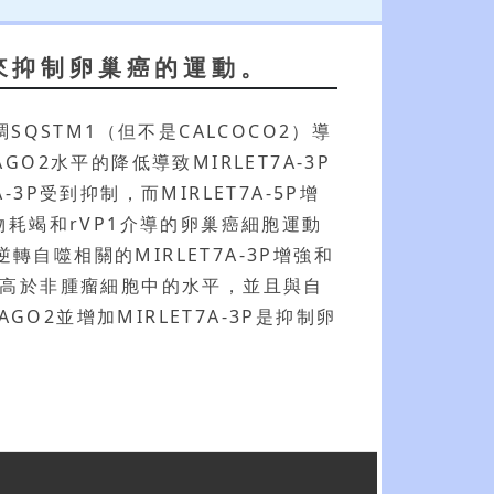
3p來抑制卵巢癌的運動。
SQSTM1（但不是CALCOCO2）導
GO2水平的降低導致MIRLET7A-3P
P受到抑制，而MIRLET7A-5P增
營養物耗竭和rVP1介導的卵巢癌細胞運動
逆轉自噬相關的MIRLET7A-3P增強和
水平高於非腫瘤細胞中的水平，並且與自
GO2並增加MIRLET7A-3P是抑制卵