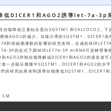
低DICER1和AGO2誘導let-7a-
自噬降低泛素結合蛋白SQSTM1 和CALCOCO2。下調
效應物AGO2的減少。自噬介導的SQSTM1，DICER1或A
7A對癌細胞運動的影響的研究表明，合成的MIRLET7A-3
A-3P的反式下調MIRLET7A-3P miRNA可逆轉
1和AGO2抑制自噬降解或DICER1和AGO2的過表達可
一步顯示腫瘤中SQSTM1，DICER1和AGO2的
我們的研究結果表明誘導自噬降低SQSTM1，DICER1和A
g CM