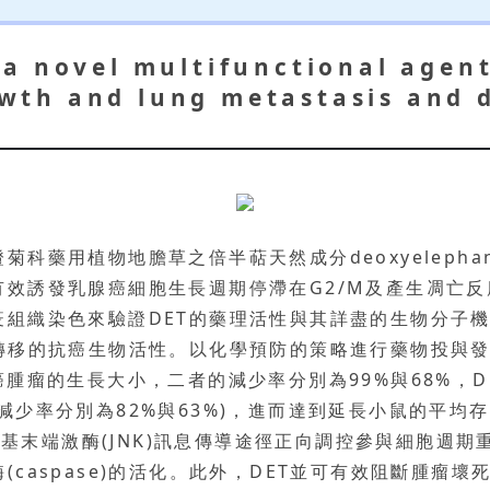
a novel multifunctional agent
th and lung metastasis and d
藥用植物地膽草之倍半萜天然成分deoxyelephanto
有效誘發乳腺癌細胞生長週期停滯在G2/M及產生凋亡
疫組織染色來驗證DET的藥理活性與其詳盡的生物分子
轉移的抗癌生物活性。以化學預防的策略進行藥物投與發
位乳腺癌腫瘤的生長大小，二者的減少率分別為99%與68%
少率分別為82%與63%)，進而達到延長小鼠的平均存
氨基末端激酶(JNK)訊息傳導途徑正向調控參與細胞週期重要
aspase)的活化。此外，DET並可有效阻斷腫瘤壞死因