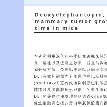
Deoxyelephantopin, 
mammary tumor grow
time in mice
本研究利用深入的科學研究數據來驗證菊科
長、遷徙以及侵襲之效果，並且能夠
物分析方法、免疫點墨法以及病理免
DET有效抑制體內乳腺原位癌以及肺
(paclitaxel)更有效地抑制原
轉移以及肺部腫瘤形成數目的發生率(減
DET的藥物作用藥理包括透過c-Jun
促進細胞凋亡標的蛋白半胱氨酸蛋白酶(c