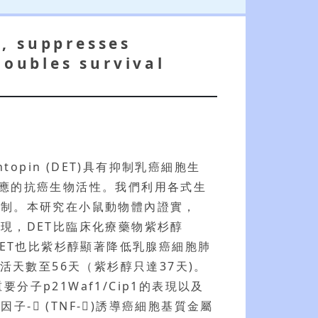
, suppresses
oubles survival
pin (DET)具有抑制乳癌細胞生
反應的抗癌生物活性。我們利用各式生
機制。本研究在小鼠動物體內證實，
現，DET比臨床化療藥物紫杉醇
，DET也比紫杉醇顯著降低乳腺癌細胞肺
活天數至56天（紫杉醇只達37天)。
分子p21Waf1/Cip1的表現以及
子- (TNF-)誘導癌細胞基質金屬