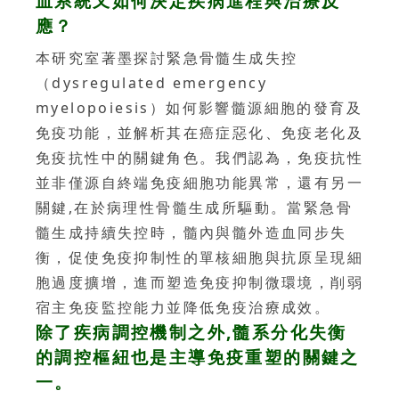
血系統又如何決定疾病進程與治療反
應？
本研究室著墨探討緊急骨髓生成失控
（dysregulated emergency
myelopoiesis）如何影響髓源細胞的發育及
免疫功能，並解析其在癌症惡化、免疫老化及
免疫抗性中的關鍵角色。我們認為，免疫抗性
並非僅源自終端免疫細胞功能異常，還有另一
關鍵,在於病理性骨髓生成所驅動。當緊急骨
髓生成持續失控時，髓內與髓外造血同步失
衡，促使免疫抑制性的單核細胞與抗原呈現細
胞過度擴增，進而塑造免疫抑制微環境，削弱
宿主免疫監控能力並降低免疫治療成效。
除了疾病調控機制之外,髓系分化失衡
的調控樞紐也是主導免疫重塑的關鍵之
一。