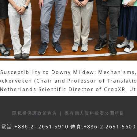
Susceptibility to Downy Mildew: Mechanisms, 
Ackerveken (Chair and Professor of Translati
 Netherlands Scientific Director of CropXR, U
隱私權保護政策宣告
|
保有個人資料檔案公開項目
電話:+886-2- 2651-5910 傳真:+886-2-2651-5600