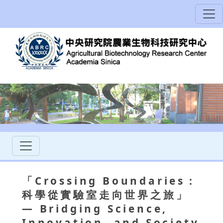
「Crossing Boundaries：
科學從實驗室走向世界之旅」
— Bridging Science,
Innovation, and Society