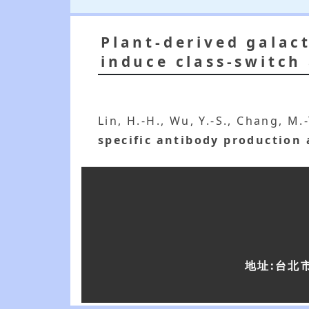
Plant-derived galac
induce class-switch
Lin, H.-H., Wu, Y.-S., Chang, M.
specific antibody production 
地址:台北