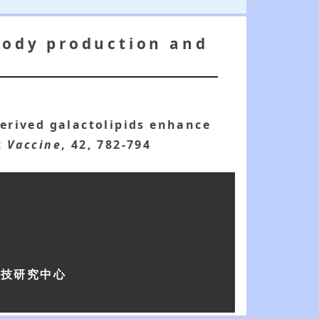
ibody production and
erived galactolipids enhance
t
Vaccine
, 42, 782-794
科技研究中心