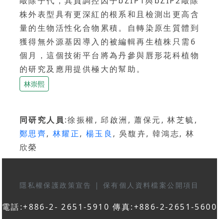
敲除子代，其負調控因子bZIP1與bZIP2敲除
株外表型具有更深紅的根系和且檢測出更高含
量的生物活性化合物累積。自轉染原生質體到
獲得無外源基因導入的被編輯再生植株只需6
個月，這個技術平台將為丹參與唇形花科植物
的研究及應用提供極大的幫助。
林崇熙
同研究人員
:徐振權, 邱啟洲, 蕭保元, 林芝毓,
鄭思齊
,
林耀正
,
楊玉良
, 吳馥卉, 韓鴻志, 林
欣榮
隱私權保護政策宣告
|
保有個人資料檔案公開項目
電話:+886-2- 2651-5910 傳真:+886-2-2651-5600