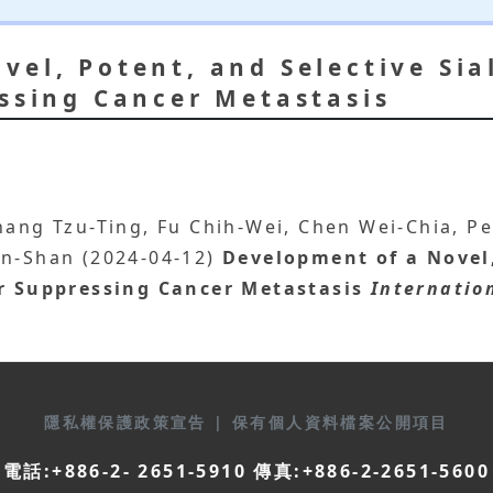
vel, Potent, and Selective Sia
essing Cancer Metastasis
hang Tzu-Ting, Fu Chih-Wei, Chen Wei-Chia, Pe
en-Shan (2024-04-12)
Development of a Novel,
or Suppressing Cancer Metastasis
Internatio
隱私權保護政策宣告
|
保有個人資料檔案公開項目
電話:+886-2- 2651-5910 傳真:+886-2-2651-5600