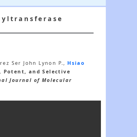
lyltransferase
rez Ser John Lynon P.,
Hsiao
 Potent, and Selective
nal Journal of Molecular