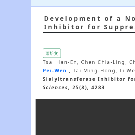
Development of a No
Inhibitor for Suppr
蕭培文
Tsai Han-En, Chen Chia-Ling, C
Pei-Wen
, Tai Ming-Hong, Li W
Sialyltransferase Inhibitor f
Sciences
, 25(8), 4283