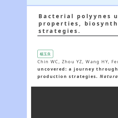
Bacterial polyynes 
properties, biosynt
strategies.
楊玉良
Chin WC, Zhou YZ, Wang HY, Fen
uncovered: a journey through
production strategies.
Natura