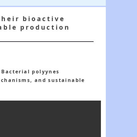
heir bioactive
able production
)
Bacterial polyynes
mechanisms, and sustainable