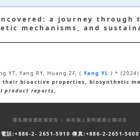
uncovered: a journey through t
hetic mechanisms, and sustain
g YT, Yang RY, Huang ZF, (
Yang YL
) * (2024
 their bioactive properties, biosynthetic 
l product reports
,
隱私權保護政策宣告
|
保有個人資料檔案公開項目
電話:+886-2- 2651-5910 傳真:+886-2-2651-5600