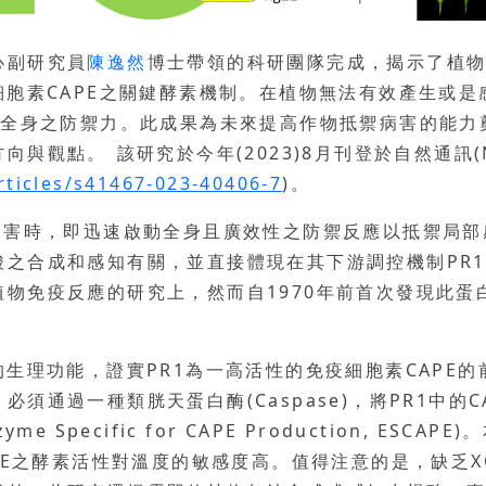
心副研究員
陳逸然
博士帶領的科研團隊完成，揭示了植
細胞素CAPE之關鍵酵素機制。在植物無法有效產生或
物全身之防禦力。此成果為未來提高作物抵禦病害的能
點。 該研究於今年(2023)8月刊登於自然通訊(Natur
ticles/s41467-023-40406-7
)。
菌侵害時，即迅速啟動全身且廣效性之防禦反應以抵禦局
之合成和感知有關，並直接體現在其下游調控機制PR1
物免疫反應的研究上，然而自1970年前首次發現此蛋
的生理功能，證實PR1為一高活性的免疫細胞素CAPE
須通過一種類胱天蛋白酶(Caspase)，將PR1中的
 Specific for CAPE Production, ESC
APE之酵素活性對溫度的敏感度高。值得注意的是，缺乏