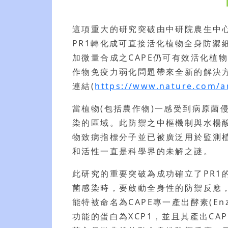
這項重大的研究突破由中研院農生中
PR1轉化成可直接活化植物全身防禦
加微量合成之CAPE仍可有效活化植
作物免疫力弱化問題帶來全新的解決方向與觀
連結(
https://www.nature.com/ar
當植物(包括農作物)一感受到病原
染的區域。此防禦之中樞機制與水楊酸
物致病指標分子並已被廣泛用於監測植
和活性一直是科學界的未解之謎。
此研究的重要突破為成功確立了PR1
菌感染時，要啟動全身性的防禦反應，必
能特被命名為CAPE專一產出酵素(Enzyme
功能的蛋白為XCP1，並且其產出C