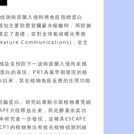
物偵測病原菌入侵時將免疫指標蛋白
是感知主要防禦賀爾蒙水楊酸時，局部施
力奠定了基礎，並對全球氣候暖化導致
e Communications)，全文
部感染並預防下一波病源菌入侵尚未感
蛋白的表現。PR1為最早期發現的植
白以來，其在植物免疫反應的生理功能
的前軀蛋白。研究結果顯示當植物遭受細
CAPE片段釋放出來，而此酵素依其功
APE)。本研究進一步發現，這種具ESCAPE
XCP1的植物無法有效在植物偵測到細