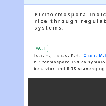
Piriformospora indi
rice through regula
systems.
詹明才
Tsai, H.J., Shao, K.H.,
Chan, M.
Piriformospora indica symbio
behavior and ROS scavenging