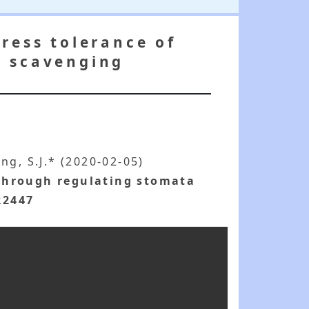
ress tolerance of
S scavenging
ng, S.J.* (2020-02-05)
 through regulating stomata
22447