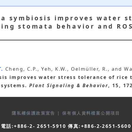
ca symbiosis improves water st
ting stomata behavior and RO
T.
Cheng, C.P., Yeh, K.W., Oelmüller, R., and Wa
sis improves water stress tolerance of rice
 systems.
Plant Signaling & Behavior
, 15, 17
隱私權保護政策宣告
|
保有個人資料檔案公開項目
電話:+886-2- 2651-5910 傳真:+886-2-2651-5600