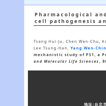
Pharmacological and 
cell pathogenesis a
Tseng Hui-Ju, Chen Wen-Chu, K
Lee Tsung-Han,
Yang Wen-Chi
mechanistic study of PS1, a P
and Molecular Life Sciences
, 8
地址:台北