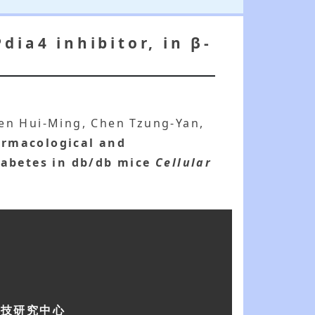
dia4 inhibitor, in β-
hen Hui-Ming, Chen Tzung-Yan,
rmacological and
iabetes in db/db mice
Cellular
科技研究中心