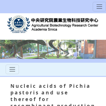
Nucleic acids of Pichia
pastoris and use
thereof for
recombinant production