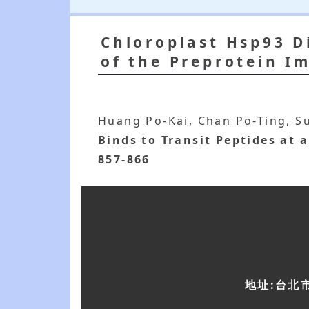
Chloroplast Hsp93 Di
of the Preprotein I
Huang Po-Kai, Chan Po-Ting, Su
Binds to Transit Peptides at 
857-866
地址:台北