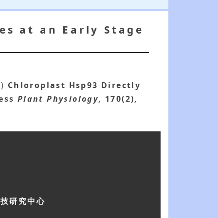
es at an Early Stage
6)
Chloroplast Hsp93 Directly
ess
Plant Physiology
, 170(2),
科技研究中心