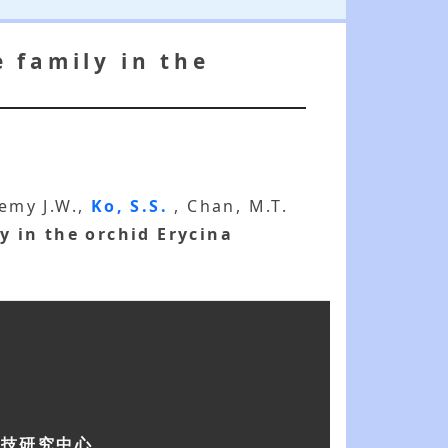
 family in the
remy J.W.,
Ko, S.S.
, Chan, M.T.
 in the orchid Erycina
科技研究中心