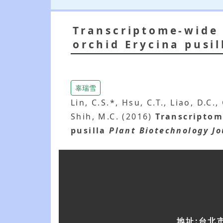
Transcriptome-wide 
orchid Erycina pusil
辜瑞雪
Lin, C.S.*, Hsu, C.T., Liao, D.C
Shih, M.C. (2016)
Transcriptom
pusilla
Plant Biotechnology Jo
地址:台北