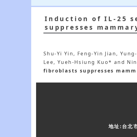
Induction of IL-25 
suppresses mammary
Shu-Yi Yin, Feng-Yin Jian, Yu
Lee, Yueh-Hsiung Kuo* and Ni
fibroblasts suppresses mamm
地址:台北