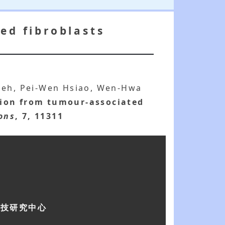
ed fibroblasts
sieh, Pei-Wen Hsiao, Wen-Hwa
etion from tumour-associated
ons
, 7, 11311
科技研究中心