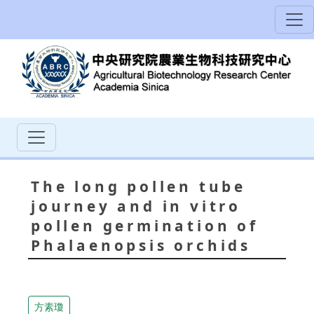
The long pollen tube
journey and in vitro
pollen germination of
Phalaenopsis orchids
方素瓊