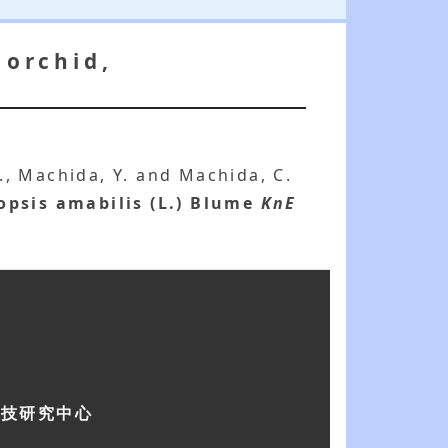
 orchid,
 S., Machida, Y. and Machida, C.
opsis amabilis (L.) Blume
KnE
科技研究中心