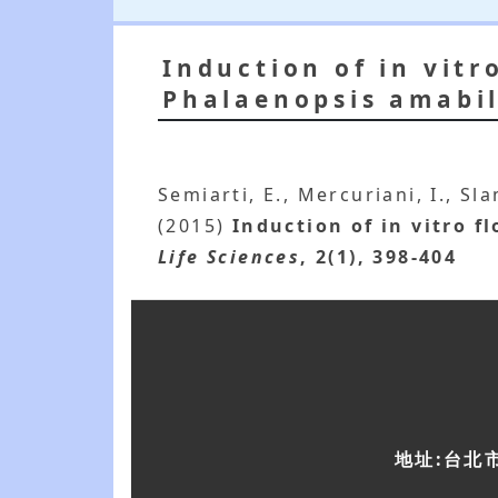
Induction of in vitr
Phalaenopsis amabil
Semiarti, E., Mercuriani, I., Sla
(2015)
Induction of in vitro f
Life Sciences
, 2(1), 398-404
地址:台北