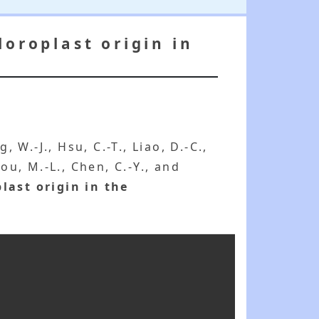
loroplast origin in
g, W.-J., Hsu, C.-T., Liao, D.-C.,
hou, M.-L., Chen, C.-Y., and
last origin in the