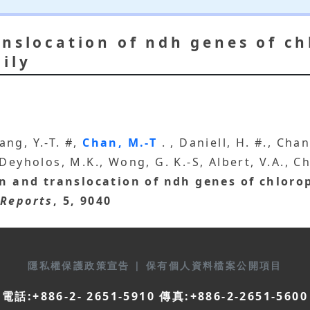
nslocation of ndh genes of ch
ily
ang, Y.-T. #,
Chan, M.-T
. , Daniell, H. #., Chan
., Deyholos, M.K., Wong, G. K.-S, Albert, V.A., C
n and translocation of ndh genes of chlorop
 Reports
, 5, 9040
隱私權保護政策宣告
|
保有個人資料檔案公開項目
電話:+886-2- 2651-5910 傳真:+886-2-2651-5600