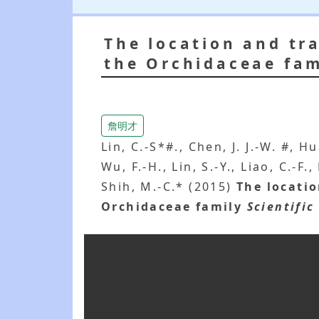
The location and tra
the Orchidaceae fam
詹明才
Lin, C.-S*#., Chen, J. J.-W. #, Hu
Wu, F.-H., Lin, S.-Y., Liao, C.-F
Shih, M.-C.* (2015)
The locatio
Orchidaceae family
Scientific