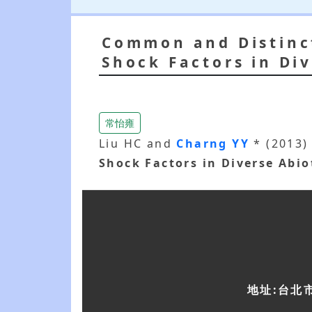
Common and Distinct
Shock Factors in Di
常怡雍
Liu HC and
Charng YY
* (2013
Shock Factors in Diverse Abi
地址:台北