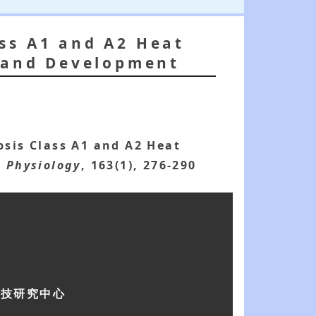
ss A1 and A2 Heat
s and Development
sis Class A1 and A2 Heat
t Physiology
, 163(1), 276-290
科技研究中心