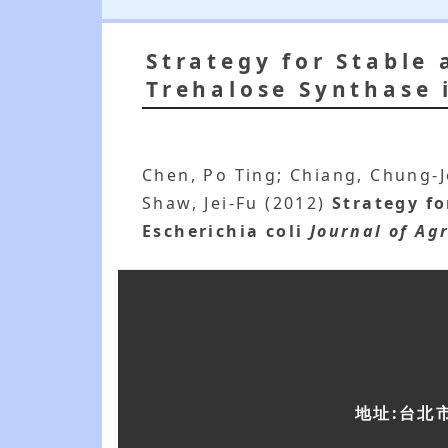
Strategy for Stable
Trehalose Synthase i
Chen, Po Ting; Chiang, Chung-J
Shaw, Jei-Fu (2012)
Strategy f
Escherichia coli
Journal of Ag
地址:台北