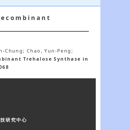
 Recombinant
ien-Chung; Chao, Yun-Peng;
mbinant Trehalose Synthase in
6068
科技研究中心