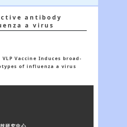
ctive antibody
uenza a virus
 VLP Vaccine Induces broad-
ypes of influenza a virus
科技研究中心