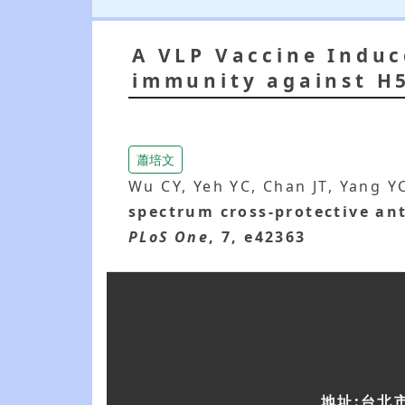
A VLP Vaccine Induc
immunity against H5
蕭培文
Wu CY, Yeh YC, Chan JT, Yang Y
spectrum cross-protective an
PLoS One
, 7, e42363
地址:台北