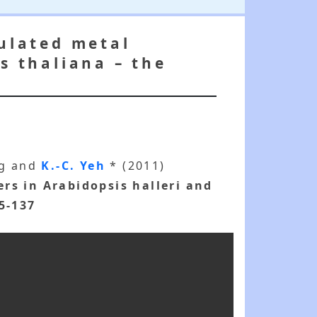
gulated metal
s thaliana – the
ang and
K.-C. Yeh
* (2011)
ers in Arabidopsis halleri and
25-137