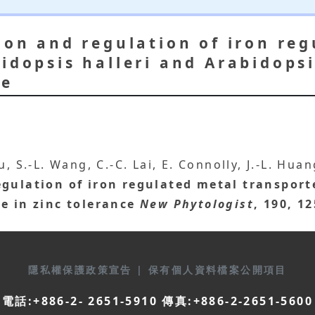
ion and regulation of iron re
idopsis halleri and Arabidopsi
ce
, S.-L. Wang, C.-C. Lai, E. Connolly, J.-L. Hu
egulation of iron regulated metal transport
e in zinc tolerance
New Phytologist
, 190, 1
隱私權保護政策宣告
|
保有個人資料檔案公開項目
電話:+886-2- 2651-5910 傳真:+886-2-2651-5600