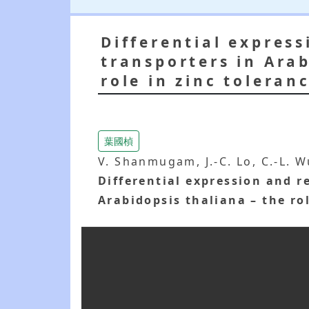
Differential express
transporters in Arab
role in zinc toleran
葉國楨
V. Shanmugam, J.-C. Lo, C.-L. Wu
Differential expression and r
Arabidopsis thaliana – the rol