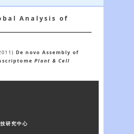
bal Analysis of
2011)
De novo Assembly of
anscriptome
Plant & Cell
科技研究中心