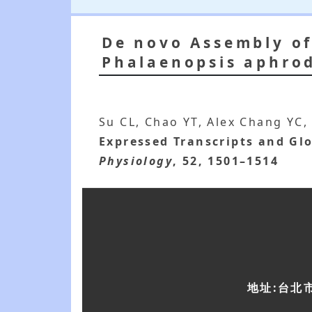
De novo Assembly of
Phalaenopsis aphrod
Su CL, Chao YT, Alex Chang YC,
Expressed Transcripts and Gl
Physiology
, 52, 1501–1514
地址:台北