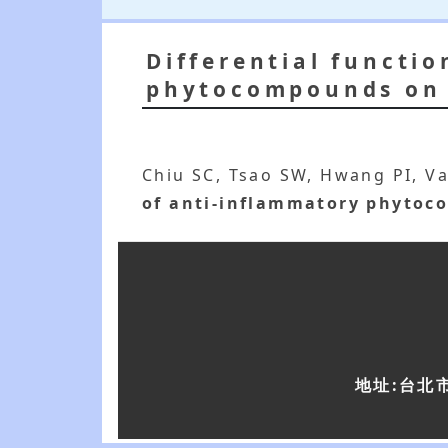
Differential functi
phytocompounds on 
Chiu SC, Tsao SW, Hwang PI, V
of anti-inflammatory phytoc
地址:台北