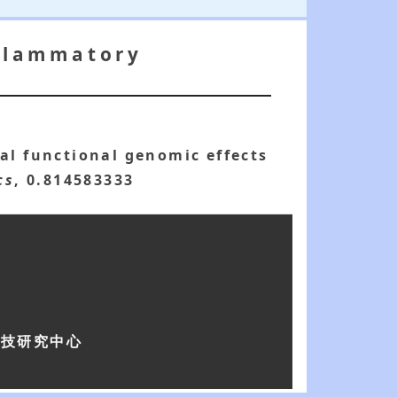
nflammatory
ial functional genomic effects
cs
, 0.814583333
科技研究中心