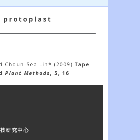
 protoplast
d Choun-Sea Lin* (2009)
Tape-
d
Plant Methods
, 5, 16
科技研究中心