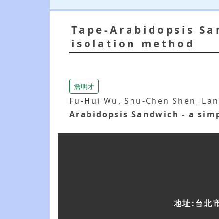
Tape-Arabidopsis Sa
isolation method
詹明才
Fu-Hui Wu, Shu-Chen Shen, Lan
Arabidopsis Sandwich - a sim
地址:台北