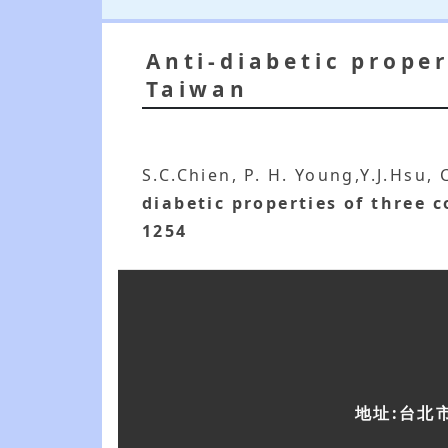
Anti-diabetic prope
Taiwan
S.C.Chien, P. H. Young,Y.J.Hsu,
diabetic properties of three
1254
地址:台北