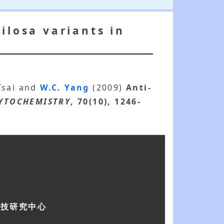
ilosa variants in
.Tsai and
W.C. Yang
(2009)
Anti-
YTOCHEMISTRY
, 70(10), 1246-
科技研究中心