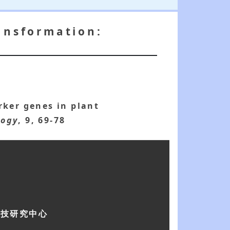
ransformation:
rker genes in plant
logy
, 9, 69-78
科技研究中心