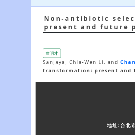
Non-antibiotic sele
present and future 
詹明才
Sanjaya, Chia-Wen Li, and
Chan
transformation: present and 
地址:台北