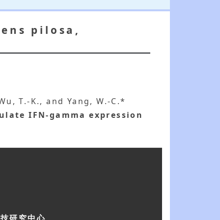
ens pilosa,
 Wu, T.-K., and Yang, W.-C.*
imulate IFN-gamma expression
科技研究中心