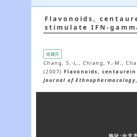
Flavonoids, centaur
stimulate IFN-gamm
徐麗芬
Chang, S.-L., Chiang, Y.-M., Cha
(2007)
Flavonoids, centaurein
Journal of Ethnopharmacology
地址:台北