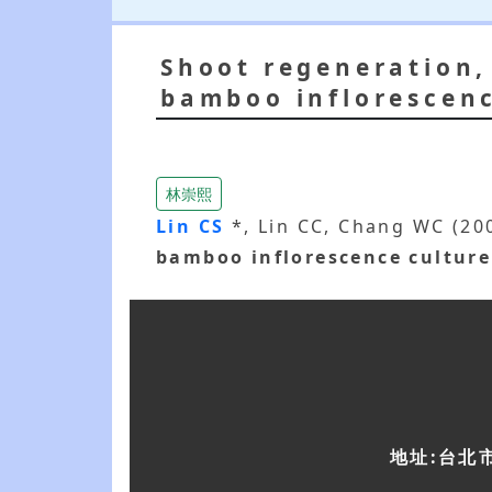
Shoot regeneration,
bamboo inflorescenc
林崇熙
Lin CS
*, Lin CC, Chang WC (20
bamboo inflorescence culture
地址:台北