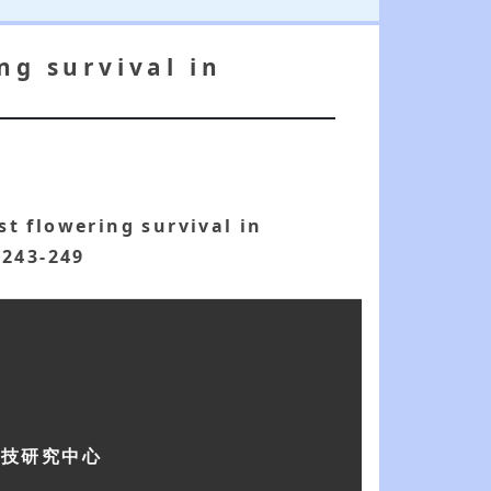
ng survival in
t flowering survival in
, 243-249
科技研究中心