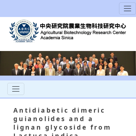
Antidiabetic dimeric
guianolides and a
lignan glycoside from
Lactuca indica