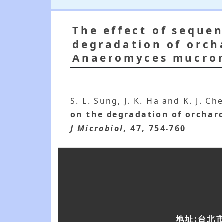
The effect of seque
degradation of orch
Anaeromyces mucro
S. L. Sung, J. K. Ha and K. J. C
on the degradation of orchar
J Microbiol
, 47, 754-760
地址:台北