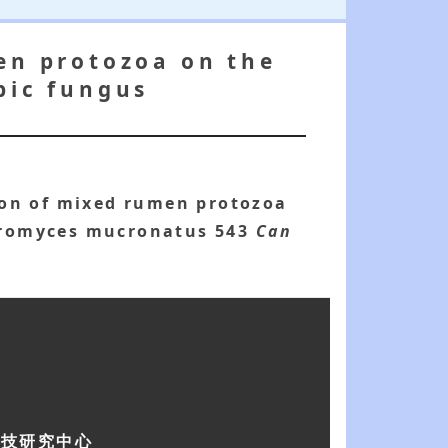
men protozoa on the
bic fungus
tion of mixed rumen protozoa
aeromyces mucronatus 543
Can
科技研究中心