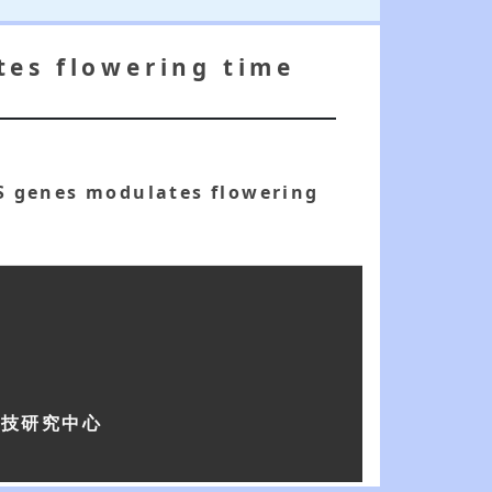
tes flowering time
S genes modulates flowering
科技研究中心