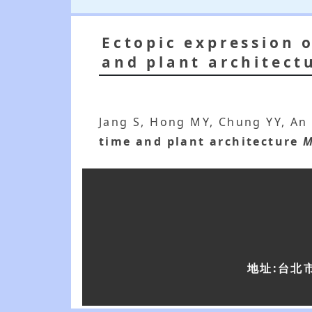
Ectopic expression 
and plant architect
Jang S, Hong MY, Chung YY, An
time and plant architecture
M
地址:台北