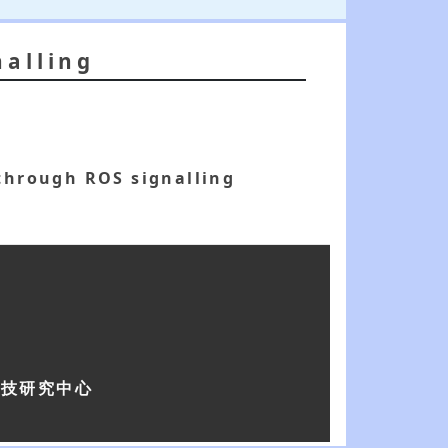
nalling
 through ROS signalling
科技研究中心