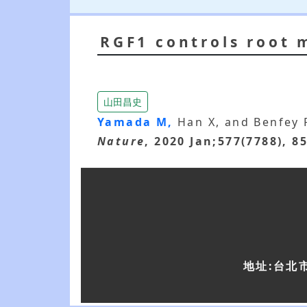
RGF1 controls root 
山田昌史
Yamada M,
Han X, and Benfey
Nature
, 2020 Jan;577(7788), 8
地址:台北